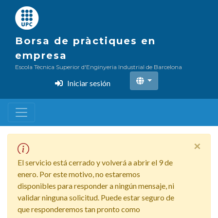
Pasar
al
contenido
Borsa de pràctiques en
principal
empresa
Escola Tècnica Superior d'Enginyeria Industrial de Barcelona
Iniciar sesión
×
El servicio está cerrado y volverá a abrir el 9 de
enero. Por este motivo, no estaremos
disponibles para responder a ningún mensaje, ni
validar ninguna solicitud. Puede estar seguro de
que responderemos tan pronto como