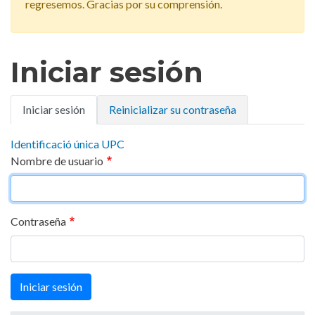
regresemos. Gracias por su comprensión.
Iniciar sesión
Solapas
Iniciar sesión
Reinicializar su contraseña
principales
Identificació única UPC
Nombre de usuario
Contraseña
Iniciar sesión